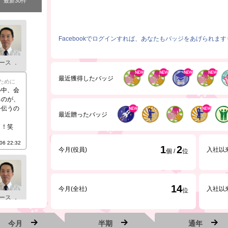
最新30件
Facebookでログインすれば、あなたもバッジをあげられます
ース ．
最近獲得したバッジ
ために
い中、会
るのが、
手伝うの
最近贈ったバッジ
う！笑
06 22:32
1
2
今月(役員)
入社以来
個 /
位
14
今月(全社)
入社以来
位
ース ．
ために
今月
半期
通年
になって