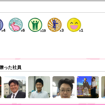
。今まで
、報告し
有難いで
ションを
いいたし
4
6
3
1
19
x
x
x
x
x
29 14:57
ース ．
贈った社員
頂きまし
ろいろご
ました。
ないこと
みんなの
めてして
しくお願