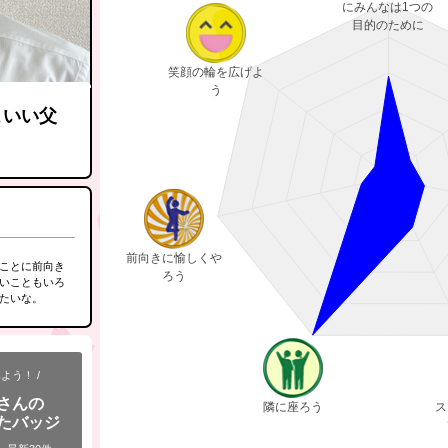
にみんなは1つの
目的のために
笑顔の輪を広げよ
う
こいい父
前向きに愉しくや
ことに前向き
ろう
いこともいろ
たいな。
よう！ /
さんの
隣に座ろう
ス
たバッジ