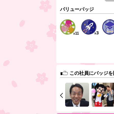
から、仕事がやりやすくなりました
統括してくれる人がいなかったので
バリューバッジ
て指示もすぐいただける状況になり
す。これからもうまくコミュニケー
とれたらと思います。よろしくお願
ます。
3
11
x
3 いいね！
x
2026/07/
バ
ジュレ .
何故を繰り返そう
この社員にバッジを
本日商品部の会議に初めて参加して
たが、WEBでの参加にも関わらずい
意見出して頂き、ありがとうござい
本来なら僕の方から言わないといけ
もありましたので、もっと率先して
仕事に絡んでいくように考え方も含
いきたいと思います。引き続きよろ
いします
●
●
●
●