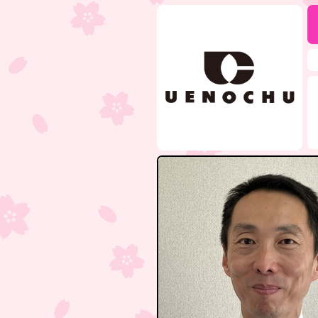
本
文
へ
メ
イ
ン
メ
ニ
ュ
ー
へ