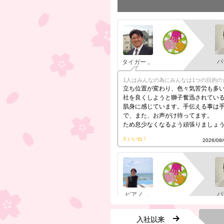
バ
タイガー 。
1人はみんなの為にみんなは1つの目的の
立ち位置が変わり、色々気苦労も多
社を良くしようと獅子奮迅されてい
肌身に感じています。手伝える事は
で、また、お声がけ待ってます。
ため息少なくなるよう頑張りましょ
3 いいね！
2026/08/
バ
ピアノ ．
1人はみんなの為にみんなは1つの目的の
入社以来
大阪へ来られて直接話をできるよう