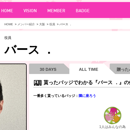
HOME
VISION
MEMBER
BADGE
HOME
>
メンバー紹介
>
大阪
>
役員
>
バース ．
役員
バース ．
30 DAYS
ALL TIME
贈った
貰ったバッジでわかる『バース ．』の
一番多く貰っているバッジ：
隣に座ろう
1人はみんなの為