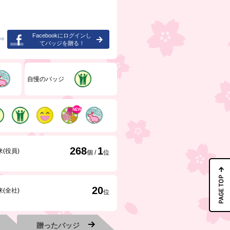
Facebookにログインし
⇒
てバッジを贈る！
自慢のバッジ
268
1
(役員)
個 /
位
20
(全社)
位
贈ったバッジ